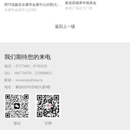
南龙高端青年相亲会
阿巧说媒在永康市会展中心(E馆)七夕相亲会
南龙广场正大门前
永康市会展中心(E馆)
返回上一级
我们期待您的来电
电话：
87275668，87182029
QQ：
1067734378，2250068611
邮箱：
nvrenrujiu@sina.cn
地址：
解放街8号供销大厦8楼
微信
官网