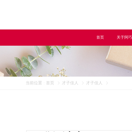
首页
关于阿巧
当前位置
首页
才子佳人
才子佳人
: