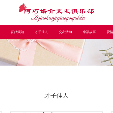
征婚须知
才子佳人
交友活动
幸福故事
爱
才子佳人