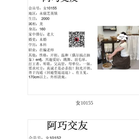
女10155