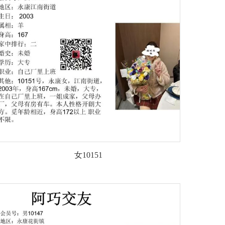
女10151