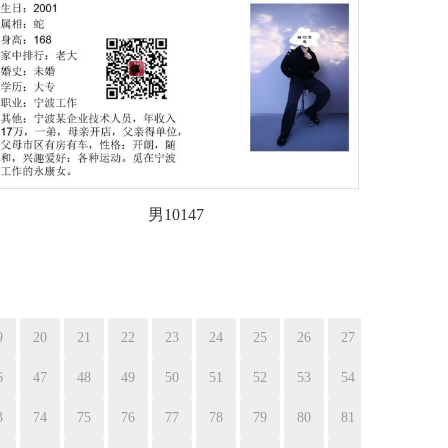
男10147
9
20
21
22
23
24
25
26
27
6
47
48
49
50
51
52
53
54
3
74
75
76
77
78
79
80
81