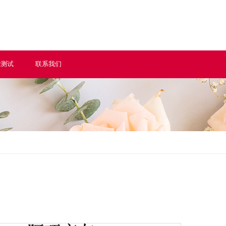
情测试
联系我们