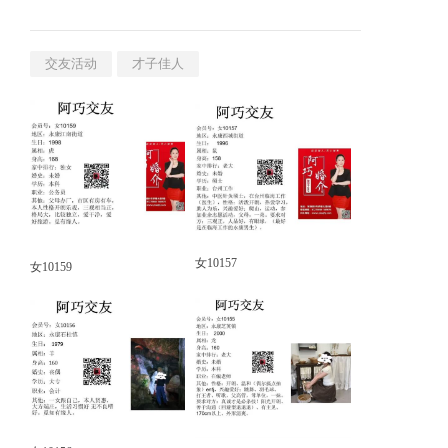
交友活动
才子佳人
女10157
女10159