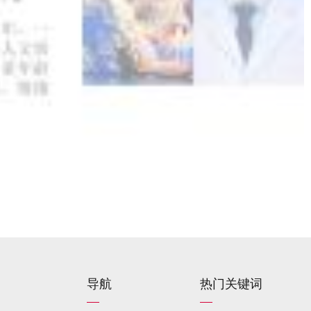
导航
热门关键词