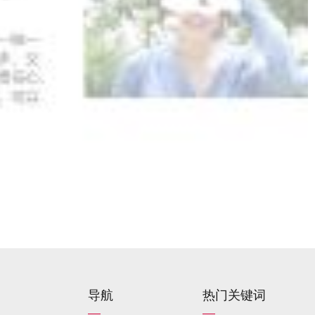
导航
热门关键词