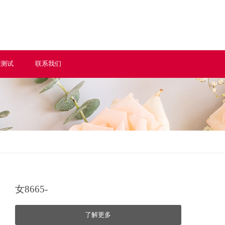
情测试
联系我们
女8665-
了解更多