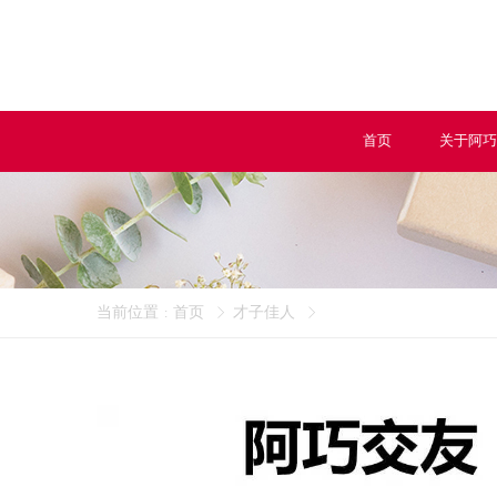
首页
关于阿巧
当前位置
首页
才子佳人
: