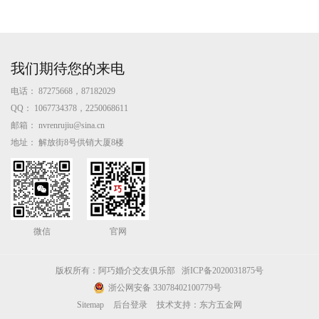
我们期待您的来电
电话：
87275668，87182029
QQ：
1067734378，2250068611
邮箱：
nvrenrujiu@sina.cn
地址：
解放街8号供销大厦8楼
微信
官网
版权所有：阿巧婚介交友俱乐部
浙ICP备2020031875号
浙公网安备 33078402100779号
Sitemap
后台登录
技术支持：东方五金网