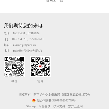
返回上一级
我们期待您的来电
电话：
87275668，87182029
QQ：
1067734378，2250068611
邮箱：
nvrenrujiu@sina.cn
地址：
解放街8号供销大厦8楼
微信
官网
版权所有：阿巧婚介交友俱乐部
浙ICP备2020031875号
浙公网安备 33078402100779号
Sitemap
后台登录
技术支持：东方五金网