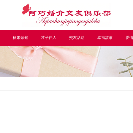
征婚须知
才子佳人
交友活动
幸福故事
爱