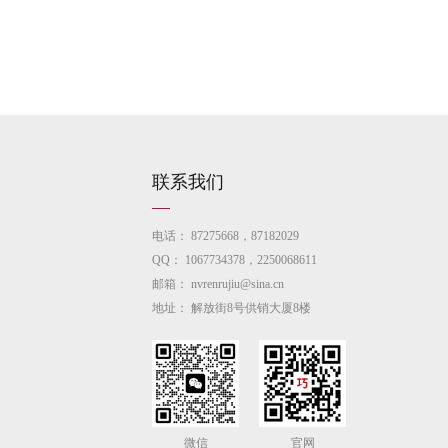
联系我们
电话：
87275668，87182029
QQ：
1067734378，2250068611
邮箱：
nvrenrujiu@sina.cn
地址：
解放街8号供销大厦8楼
微信
官网