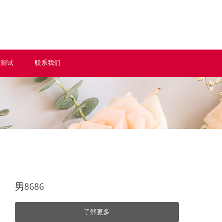
情测试
联系我们
男8686
了解更多