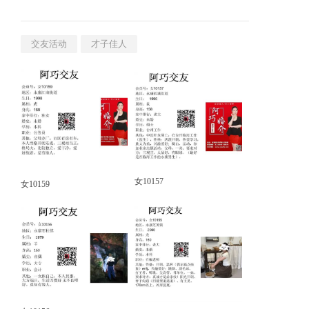
交友活动
才子佳人
女10157
女10159