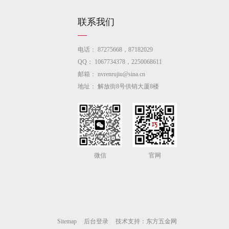
联系我们
电话：
87275668，87182029
QQ：
1067734378，2250068611
邮箱：
nvrenrujiu@sina.cn
地址：
解放街8号供销大厦8楼
微信
官网
Sitemap
后台登录
技术支持：东方五金网