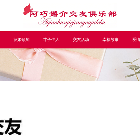
征婚须知
才子佳人
交友活动
幸福故事
爱