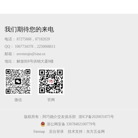
我们期待您的来电
电话：
87275668，87182029
QQ：
1067734378，2250068611
邮箱：
nvrenrujiu@sina.cn
地址：
解放街8号供销大厦8楼
微信
官网
版权所有：阿巧婚介交友俱乐部
浙ICP备2020031875号
浙公网安备 33078402100779号
Sitemap
后台登录
技术支持：东方五金网