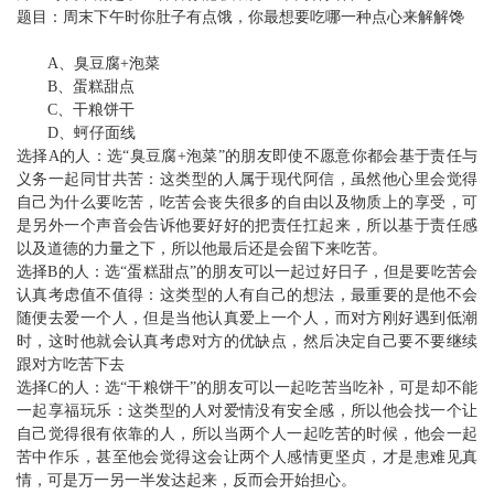
题目：周末下午时你肚子有点饿，你最想要吃哪一种点心来解解馋
A、臭豆腐+泡菜
B、蛋糕甜点
C、干粮饼干
D、蚵仔面线
选择A的人：选“臭豆腐+泡菜”的朋友即使不愿意你都会基于责任与
义务一起同甘共苦：这类型的人属于现代阿信，虽然他心里会觉得
自己为什么要吃苦，吃苦会丧失很多的自由以及物质上的享受，可
是另外一个声音会告诉他要好好的把责任扛起来，所以基于责任感
以及道德的力量之下，所以他最后还是会留下来吃苦。
选择B的人：选“蛋糕甜点”的朋友可以一起过好日子，但是要吃苦会
认真考虑值不值得：这类型的人有自己的想法，最重要的是他不会
随便去爱一个人，但是当他认真爱上一个人，而对方刚好遇到低潮
时，这时他就会认真考虑对方的优缺点，然后决定自己要不要继续
跟对方吃苦下去
选择C的人：选“干粮饼干”的朋友可以一起吃苦当吃补，可是却不能
一起享福玩乐：这类型的人对爱情没有安全感，所以他会找一个让
自己觉得很有依靠的人，所以当两个人一起吃苦的时候，他会一起
苦中作乐，甚至他会觉得这会让两个人感情更坚贞，才是患难见真
情，可是万一另一半发达起来，反而会开始担心。