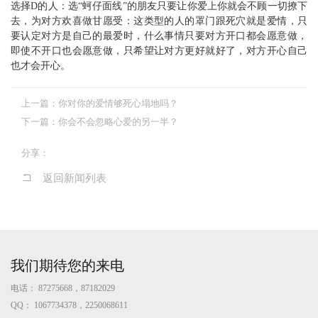
选择D的人：选“蚵仔面线”的朋友只要让你爱上你就会不顾一切撩下
去，为对方欢喜做甘愿受：这类型的人的罩门跟死穴就是爱情，只
要认定对方是自己的最爱时，什么事情只要对方开口都会愿意做，
即使不开口也会愿意做，只希望让对方更好就好了，对方开心自己
也才会开心。
上一篇：
你对你的爱情够死心塌地吗？
下一篇：
你会不会忽略心爱的另一半？
分享：
返回新闻列表
我们期待您的来电
电话：
87275668，87182029
QQ：
1067734378，2250068611