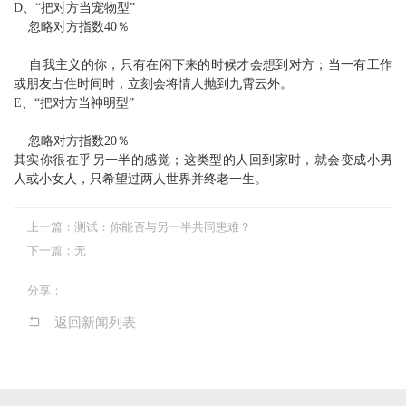
D、“把对方当宠物型”
忽略对方指数40％
自我主义的你，只有在闲下来的时候才会想到对方；当一有工作
或朋友占住时间时，立刻会将情人抛到九霄云外。
E、“把对方当神明型”
忽略对方指数20％
其实你很在乎另一半的感觉；这类型的人回到家时，就会变成小男
人或小女人，只希望过两人世界并终老一生。
上一篇：
测试：你能否与另一半共同患难？
下一篇：
无
分享：
返回新闻列表