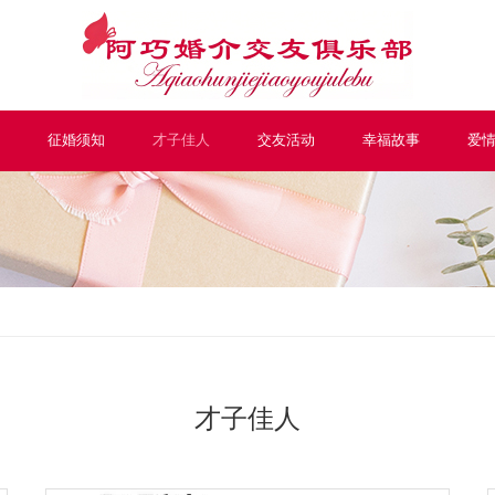
征婚须知
才子佳人
交友活动
幸福故事
爱
才子佳人