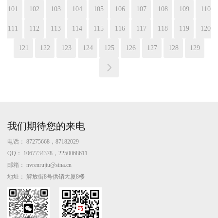
101
102
103
104
105
106
107
108
109
110
111
112
113
114
115
116
117
118
119
120
121
122
123
124
125
126
127
128
129
我们期待您的来电
电话：
87275668，87182029
QQ：
1067734378，2250068611
邮箱：
nvrenrujiu@sina.cn
地址：
解放街8号供销大厦8楼