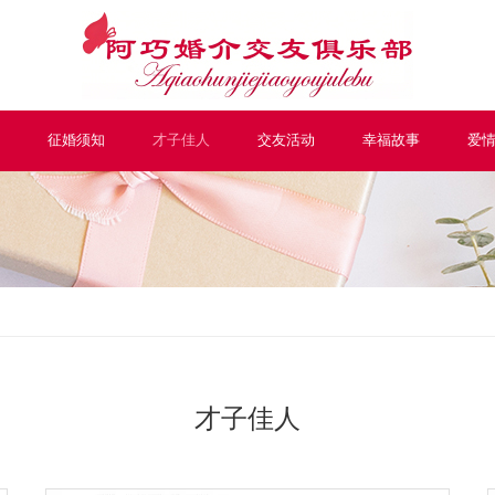
征婚须知
才子佳人
交友活动
幸福故事
爱
才子佳人