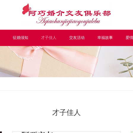
征婚须知
才子佳人
交友活动
幸福故事
爱
才子佳人