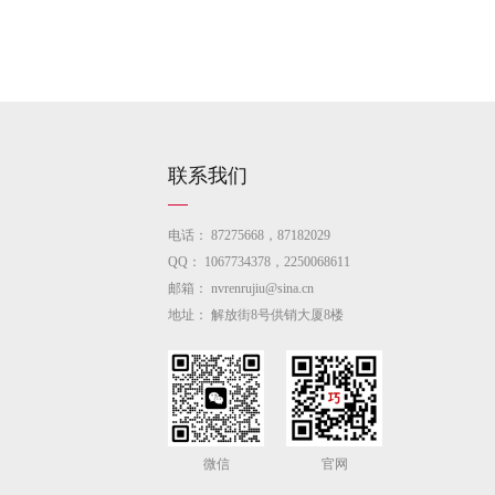
联系我们
电话：
87275668，87182029
QQ：
1067734378，2250068611
邮箱：
nvrenrujiu@sina.cn
地址：
解放街8号供销大厦8楼
微信
官网