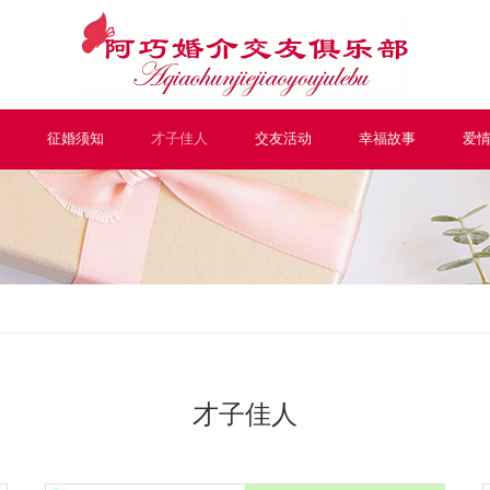
征婚须知
才子佳人
交友活动
幸福故事
爱
才子佳人