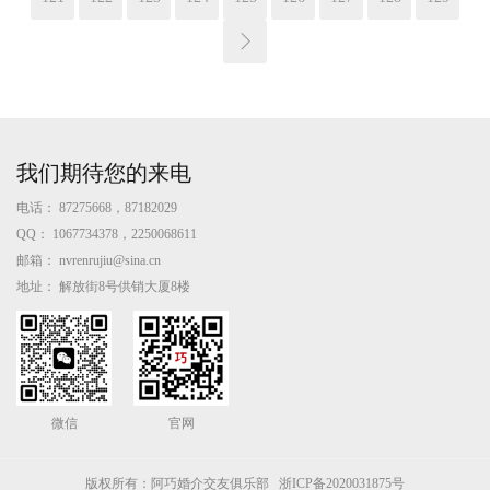
我们期待您的来电
电话：
87275668，87182029
QQ：
1067734378，2250068611
邮箱：
nvrenrujiu@sina.cn
地址：
解放街8号供销大厦8楼
微信
官网
版权所有：阿巧婚介交友俱乐部
浙ICP备2020031875号