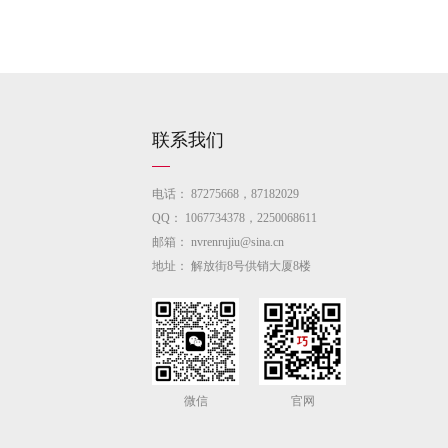
联系我们
电话：
87275668，87182029
QQ：
1067734378，2250068611
邮箱：
nvrenrujiu@sina.cn
地址：
解放街8号供销大厦8楼
微信
官网