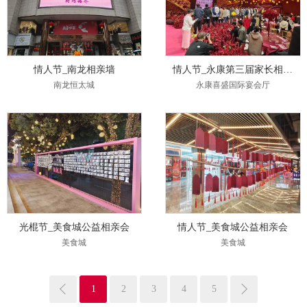
情人节_南龙相亲墙
情人节_永康第三届家长相亲会
南龙恒太城
永康喜盛国际宴会厅
光棍节_美食城公益相亲会
情人节_美食城公益相亲会
美食城
美食城
1
2
3
4
5