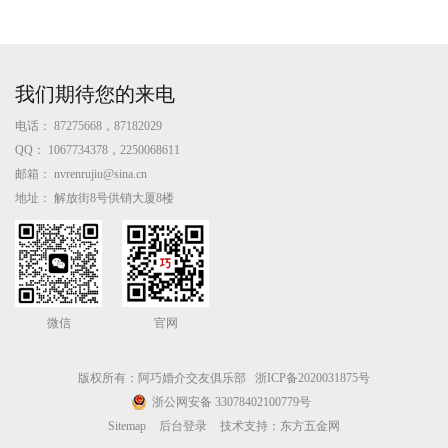
我们期待您的来电
电话：
87275668，87182029
QQ：
1067734378，2250068611
邮箱：
nvrenrujiu@sina.cn
地址：
解放街8号供销大厦8楼
微信
官网
版权所有：阿巧婚介交友俱乐部
浙ICP备2020031875号
浙公网安备 33078402100779号
Sitemap
后台登录
技术支持：东方五金网