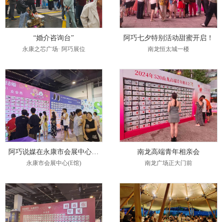
“婚介咨询台”
阿巧七夕特别活动甜蜜开启！
永康之芯广场· 阿巧展位
南龙恒太城一楼
阿巧说媒在永康市会展中心(E馆)七夕相亲会
南龙高端青年相亲会
永康市会展中心(E馆)
南龙广场正大门前